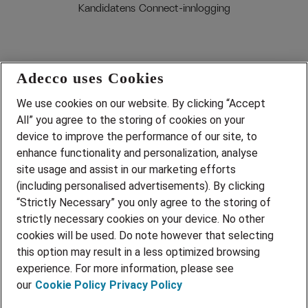
Kandidatens Connect-innlogging
Adecco uses Cookies
We use cookies on our website. By clicking “Accept
Jobber du allerede i
All” you agree to the storing of cookies on your
device to improve the performance of our site, to
Adecco Select?
enhance functionality and personalization, analyse
site usage and assist in our marketing efforts
La oss samarbeide om rekrutteringen
(including personalised advertisements). By clicking
og finne din neste kollega.
“Strictly Necessary” you only agree to the storing of
strictly necessary cookies on your device. No other
cookies will be used. Do note however that selecting
Logg inn
this option may result in a less optimized browsing
experience. For more information, please see
our
Cookie Policy
Privacy Policy