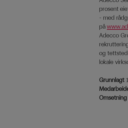
Adecco Sel
prosent ei
– med rådg
på
www.ad
Adecco Gro
rekrutterin
og tettsted
lokale virk
Grunnlagt
Medarbeid
Omsetnin