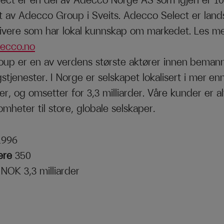
ect er en del av Adecco Norge AS som igjen er 1
et av Adecco Group i Sveits. Adecco Select er lan
ivere som har lokal kunnskap om markedet. Les m
ecco.no
up er en av verdens største aktører innen beman
gstjenester. I Norge er selskapet lokalisert i mer en
er, og omsetter for 3,3 milliarder. Våre kunder er a
somheter til store, globale selskaper
.
1996
ere
350
g
NOK 3,3 milliarder