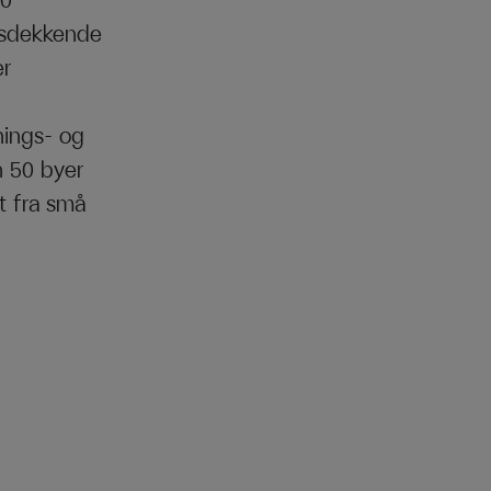
00
dsdekkende
er
nings- og
n 50 byer
lt fra små