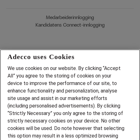
Medarbeiderinnlogging
Kandidatens Connect-innlogging
Adecco uses Cookies
We use cookies on our website. By clicking “Accept
Jobber du allerede i
All” you agree to the storing of cookies on your
device to improve the performance of our site, to
Adecco Select?
enhance functionality and personalization, analyse
site usage and assist in our marketing efforts
La oss samarbeide om rekrutteringen
(including personalised advertisements). By clicking
og finne din neste kollega.
“Strictly Necessary” you only agree to the storing of
strictly necessary cookies on your device. No other
cookies will be used. Do note however that selecting
Logg inn
this option may result in a less optimized browsing