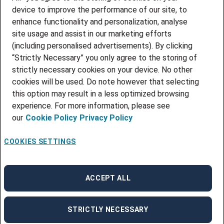
device to improve the performance of our site, to
Adecco Select?
enhance functionality and personalization, analyse
site usage and assist in our marketing efforts
La oss samarbeide om rekrutteringen
(including personalised advertisements). By clicking
og finne din neste kollega.
“Strictly Necessary” you only agree to the storing of
strictly necessary cookies on your device. No other
cookies will be used. Do note however that selecting
Logg inn
this option may result in a less optimized browsing
experience. For more information, please see
our
Cookie Policy
Privacy Policy
COOKIES SETTINGS
ACCEPT ALL
Karriereside
av Teamtailor
STRICTLY NECESSARY