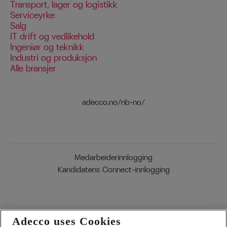
Transport, lager og logistikk
Serviceyrke
Salg
IT drift og vedlikehold
Ingeniør og teknikk
Industri og produksjon
Alle bransjer
adecco.no/nb-no/
Medarbeiderinnlogging
Kandidatens Connect-innlogging
Adecco uses Cookies