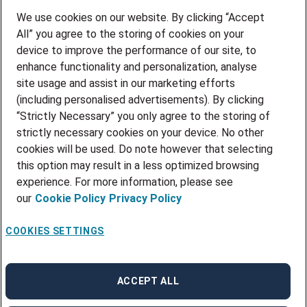
We use cookies on our website. By clicking “Accept
Jobber du allerede i
All” you agree to the storing of cookies on your
device to improve the performance of our site, to
Adecco Select?
enhance functionality and personalization, analyse
site usage and assist in our marketing efforts
La oss samarbeide om rekrutteringen
(including personalised advertisements). By clicking
og finne din neste kollega.
“Strictly Necessary” you only agree to the storing of
strictly necessary cookies on your device. No other
cookies will be used. Do note however that selecting
Logg inn
this option may result in a less optimized browsing
experience. For more information, please see
our
Cookie Policy
Privacy Policy
COOKIES SETTINGS
ACCEPT ALL